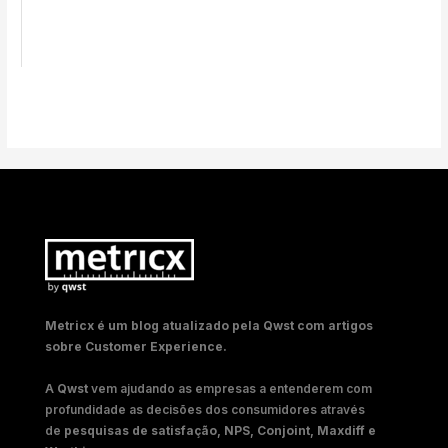
Metricx é um blog atualizado pela Qwst com artigos
sobre Customer Experience.
A
Qwst
vem ajudando as empresas a entenderem com
profundidade as decisões dos consumidores através
de
pesquisas de satisfação, NPS, Conjoint, Maxdiff e