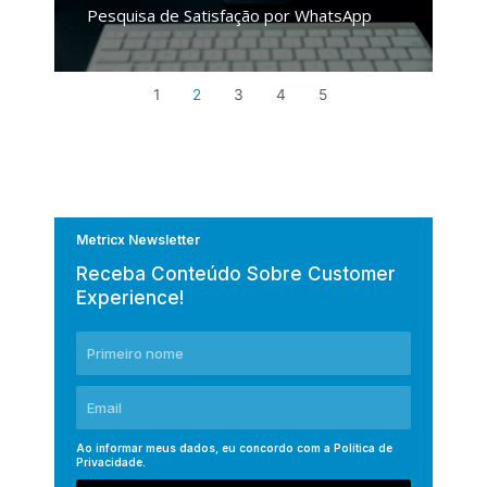
Pesquisa de Satisfação por WhatsApp
1
2
3
4
5
Metricx Newsletter
Receba Conteúdo Sobre Customer
Experience!
Ao informar meus dados, eu concordo com a
Política de
Privacidade
.